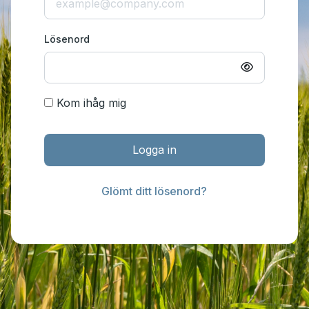
Lösenord
Kom ihåg mig
Logga in
Glömt ditt lösenord?