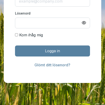
Lösenord
Kom ihåg mig
Logga in
Glömt ditt lösenord?