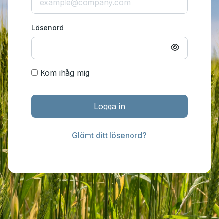
Lösenord
Kom ihåg mig
Logga in
Glömt ditt lösenord?