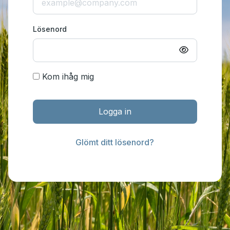
Lösenord
Kom ihåg mig
Logga in
Glömt ditt lösenord?